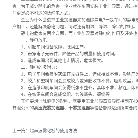
害。为了减少静电的危害，企业就在车间安装工业加湿器，通过控
间更是必不可少的除静电方式。
企业为什么会选择工业加湿器来加湿除静电?一是车间的静电
产加工，还能解决静电问题，同时还有加湿、降温、除尘的作用。
静电的危害有两个方面，而工业加湿器对静电的作用及好处也
一、静电放电：
1、引起车间设备故障，耽误生产。
2、击穿电子元器件，降低产品的质量和使用时间。
3、造成车间出现其他电击情况，危害很大。
二、静电的吸附力：
1、电子车间会吸附灰尘在元器件上，造成接触不量，影响产
2、胶片和塑料车间会造成胶片或薄膜收卷不齐，吸附灰尘，
3、在造纸印刷车间会使得纸张不整齐，套印不准，粘连，印
4、在纺织车间会造成绕辊、纱线断头、缠绕等。
车间要想消除静电的影响，就要用工业加湿器将湿度控制在4
有限公司的
、
等设备都能达到所需要的
高压微雾加湿器
干雾加湿器
上一篇：
超声波雾化板的使用方法