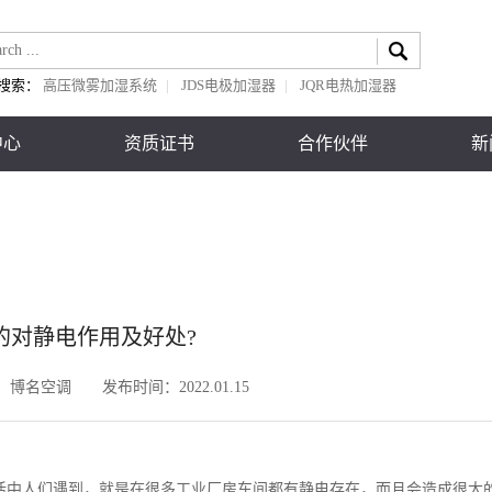
搜索：
高压微雾加湿系统
|
JDS电极加湿器
|
JQR电热加湿器
中心
资质证书
合作伙伴
新
的对静电作用及好处?
：
博名空调
发布时间：
2022.01.15
活中人们遇到，就是在很多工业厂房车间都有静电存在，而且会造成很大