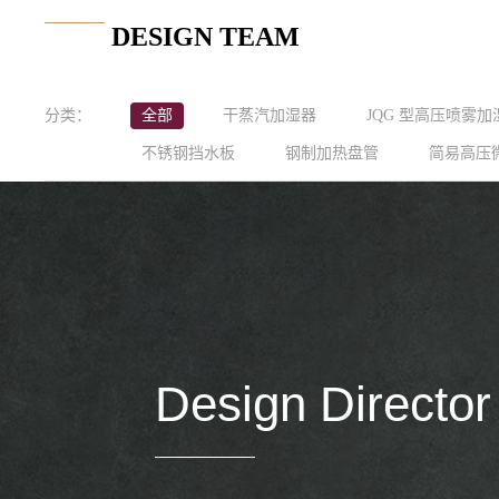
DESIGN TEAM
分类：
全部
干蒸汽加湿器
JQG 型高压喷雾
不锈钢挡水板
钢制加热盘管
简易高压
Design Director