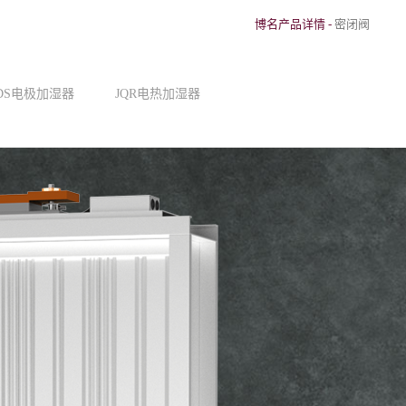
博名产品详情
-
密闭阀
JDS电极加湿器
JQR电热加湿器