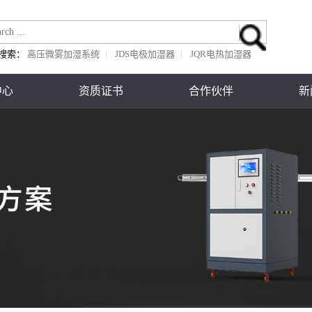
搜索：
高压微雾加湿系统
|
JDS电极加湿器
|
JQR电热加湿器
中心
资质证书
合作伙伴
新